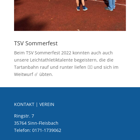
TSV Sommerfest
Beim TSV Sommerfest 2022 konnten auch auch
unsere Leichtathletiktalente begeistern, die die
Tartanbahn rauf und runter liefen 🏃‍♀️ und sich im
Weitwurf ☄️ übten.
KONTAKT | VEREIN
Ringstr. 7
35764 Sinn-Fleisbach
Telefon: 0171-1739062