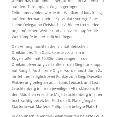
wieder das traditionelle Bergturnfest in Greifenstein
auf dem Terminplan. Wegen geringer
Teilnehmerzahlen wurde der Wettkampf kurzfristig
auf den Hermannsteiner Sportplatz verlegt. Eine
kleine Delegation Fleisbacher Athleten trotzte dem
ungemütlichen Wetter und absolvierte tapfer die
Wettkämpfe im herbstlichen Regen.
Den Anfang machten die leichtathletischen
Dreikämpfe. Tim Dujic konnte vor allem im
Kugelstoßen mit 10,30m überzeugen, in der
Dreikampfwertung verfehlte er den Sieg nur knapp
auf Rang 2. Auch Irene Dilger wurde hauchdünn 2.,
ihr fehlten lediglich zwei Punkte zum Sieg. Dieselbe
Platzierung belegten auch Louis Lebsack und Leo
Leuchtenberg in ihren jeweiligen Altersklassen. Bei
den Mädchen erreichte Maja Leuchtenberg in einem
hochkarätig besetzten Feld den 3. Platz. Jüngste
Starterin war Marlene Philipp, sie belegte Platz 1.
In den anschließenden Geländeläufen belegte Louis