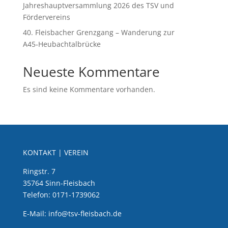
Jahreshauptversammlung 2026 des TSV und
Fördervereins
40. Fleisbacher Grenzgang – Wanderung zur
A45‑Heubachtalbrücke
Neueste Kommentare
Es sind keine Kommentare vorhanden.
KONTAKT | VEREIN
Ringstr. 7
35764 Sinn-Fleisbach
Telefon: 0171-1739062
E-Mail: info@tsv-fleisbach.de